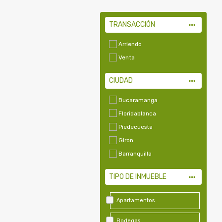
TRANSACCIÓN
Arriendo
Venta
CIUDAD
Bucaramanga
Floridablanca
Piedecuesta
Giron
Barranquilla
TIPO DE INMUEBLE
Apartamentos
Bodegas