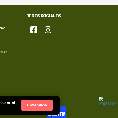
REDES SOCIALES
ntos
rsión
dos en el
Entendido