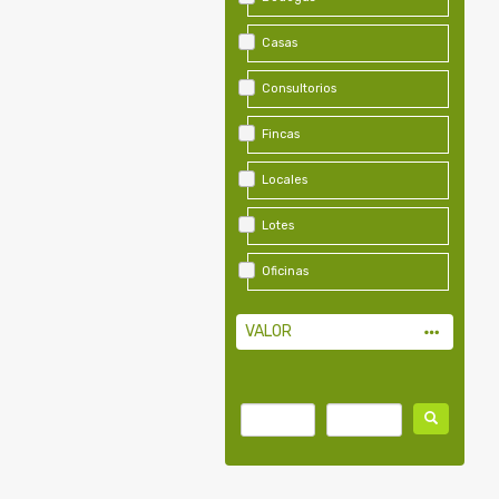
Casas
Consultorios
Fincas
Locales
Lotes
Oficinas
VALOR