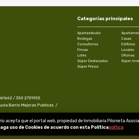
Categorías principales
Apartaestudio
Apartame
Bodegas
Casas
Consultorios
Edificios
Fincas
Locales
Lotes
Oficinas
Súper Destacados
Súper Inve
Súper Precio
161662 / 350 2701955
Lucia Barrio Mejoras Publicas. /
que necesitas
io acepta que el portal web, propiedad de Inmobiliaria Pilonieta Asocia
aga uso de Cookies de acuerdo con esta Política
política