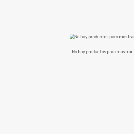
FINCAS
LOCALES
LOTES
OFICINAS
SÚPER DESTACADOS
SÚPER INVERSIÓN
-- No hay productos para mostrar 
SÚPER PRECIO