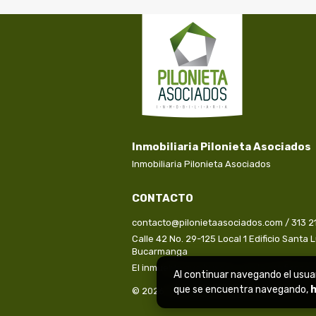
Inmobiliaria Pilonieta Asociados
Inmobiliaria Pilonieta Asociados
CONTACTO
contacto@pilonietaasociados.com / 313 2
Calle 42 No. 29-125 Local 1 Edificio Santa 
Bucarmanga
El inmueble que buscas, con la confianza 
Al continuar navegando el usuar
que se encuentra navegando,
h
© 2026 Todos los derechos reservados