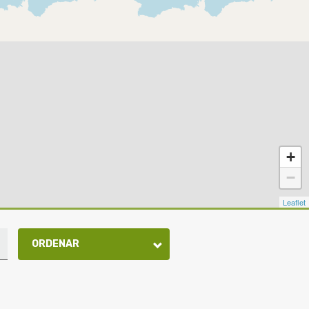
+
−
Leaflet
ORDENAR