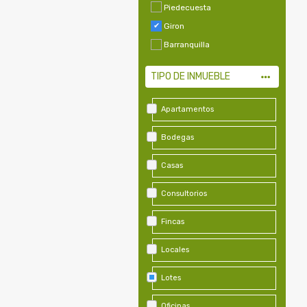
Piedecuesta
Giron
Barranquilla
TIPO DE INMUEBLE
Apartamentos
Bodegas
Casas
Consultorios
Fincas
Locales
Lotes
Oficinas