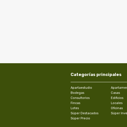
Categorías principales
Apartaestudio
Apartame
Bodegas
Casas
Consultorios
Edificios
Fincas
Locales
Lotes
Oficinas
Súper Destacados
Súper Inve
Súper Precio