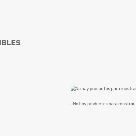
FINCAS
LOCALES
LOTES
OFICINAS
SÚPER DESTACADOS
IBLES
SÚPER INVERSIÓN
SÚPER PRECIO
-- No hay productos para mostrar 